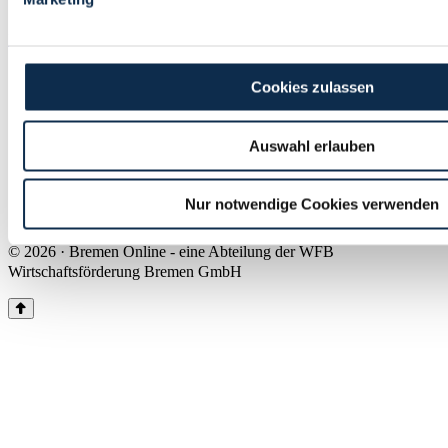
Land Bremen
Instagram
Pinterest
Facebook
Tiktok
Youtube
Impressum & Kontakt
Cookies zulassen
Barrierefreiheit
Produkte & Mediadaten
Presse
Auswahl erlauben
Über uns
Inhaltsübersicht
Nutzungsbedingungen
Nur notwendige Cookies verwenden
Datenschutz
© 2026 · Bremen Online - eine Abteilung der WFB
Wirtschaftsförderung Bremen GmbH