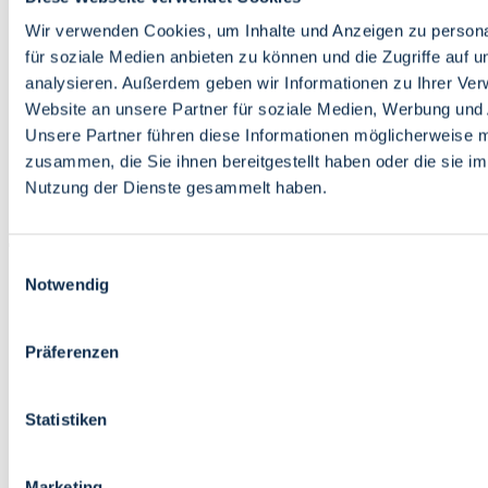
Bildung
Wirtschaft
Wir verwenden Cookies, um Inhalte und Anzeigen zu persona
Wissenschaft
für soziale Medien anbieten zu können und die Zugriffe auf 
Marktplatz
analysieren. Außerdem geben wir Informationen zu Ihrer Ve
Website an unsere Partner für soziale Medien, Werbung und 
Bremen barrierefrei
Login
Unsere Partner führen diese Informationen möglicherweise m
Leichte Sprache
zusammen, die Sie ihnen bereitgestellt haben oder die sie i
Zur Deutschen Gebärdensprache
Nutzung der Dienste gesammelt haben.
English
Einwilligungsauswahl
Notwendig
Präferenzen
Bremen barrierefrei
Login
Statistiken
Leichte Sprache
Zur Deutschen Gebärdensprache
English
Marketing