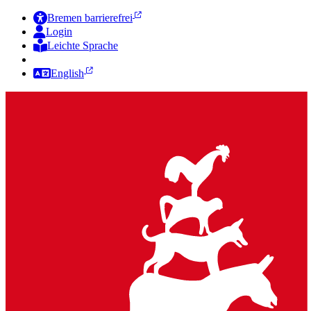
Bremen barrierefrei
Login
Leichte Sprache
Zur Deutschen Gebärdensprache
English