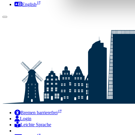
English
Bremen barrierefrei
Login
Leichte Sprache
Zur Deutschen Gebärdensprache