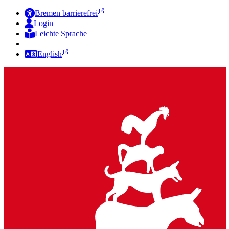
Bremen barrierefrei
Login
Leichte Sprache
Zur Deutschen Gebärdensprache
English