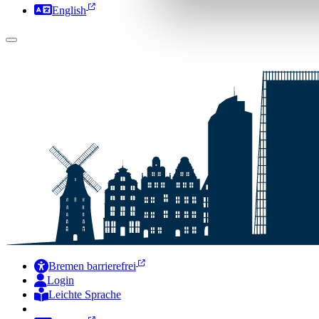
English
Bremen barrierefrei
Login
Leichte Sprache
Zur Deutschen Gebärdensprache