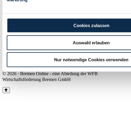
Land Bremen
Instagram
Pinterest
Facebook
Tiktok
Youtube
Impressum & Kontakt
Cookies zulassen
Barrierefreiheit
Produkte & Mediadaten
Presse
Auswahl erlauben
Über uns
Inhaltsübersicht
Nutzungsbedingungen
Nur notwendige Cookies verwenden
Datenschutz
© 2026 · Bremen Online - eine Abteilung der WFB
Wirtschaftsförderung Bremen GmbH