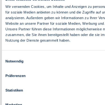
Bildung
Wirtschaft
Wir verwenden Cookies, um Inhalte und Anzeigen zu persona
Wissenschaft
für soziale Medien anbieten zu können und die Zugriffe auf 
Marktplatz
analysieren. Außerdem geben wir Informationen zu Ihrer Ve
Website an unsere Partner für soziale Medien, Werbung und 
Bremen barrierefrei
Login
Unsere Partner führen diese Informationen möglicherweise m
Leichte Sprache
zusammen, die Sie ihnen bereitgestellt haben oder die sie i
Zur Deutschen Gebärdensprache
Nutzung der Dienste gesammelt haben.
English
Einwilligungsauswahl
Notwendig
Präferenzen
Bremen barrierefrei
Login
Statistiken
Leichte Sprache
Zur Deutschen Gebärdensprache
English
Marketing