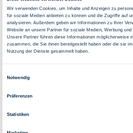
Bildung
Wirtschaft
Wir verwenden Cookies, um Inhalte und Anzeigen zu persona
Wissenschaft
für soziale Medien anbieten zu können und die Zugriffe auf 
Marktplatz
analysieren. Außerdem geben wir Informationen zu Ihrer Ve
Website an unsere Partner für soziale Medien, Werbung und 
Bremen barrierefrei
Login
Unsere Partner führen diese Informationen möglicherweise m
Leichte Sprache
zusammen, die Sie ihnen bereitgestellt haben oder die sie i
Zur Deutschen Gebärdensprache
Nutzung der Dienste gesammelt haben.
English
Einwilligungsauswahl
Notwendig
Präferenzen
Bremen barrierefrei
Login
Statistiken
Leichte Sprache
Zur Deutschen Gebärdensprache
English
Marketing