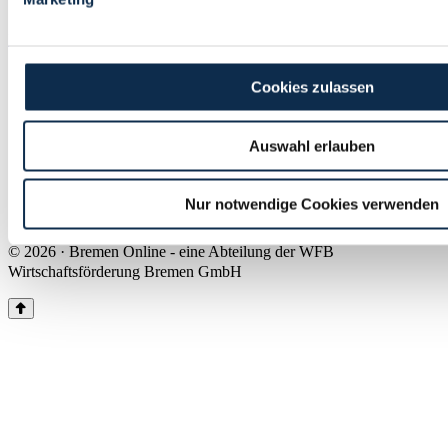
Land Bremen
Instagram
Pinterest
Facebook
Tiktok
Youtube
Impressum & Kontakt
Cookies zulassen
Barrierefreiheit
Produkte & Mediadaten
Presse
Auswahl erlauben
Über uns
Inhaltsübersicht
Nutzungsbedingungen
Nur notwendige Cookies verwenden
Datenschutz
© 2026 · Bremen Online - eine Abteilung der WFB
Wirtschaftsförderung Bremen GmbH