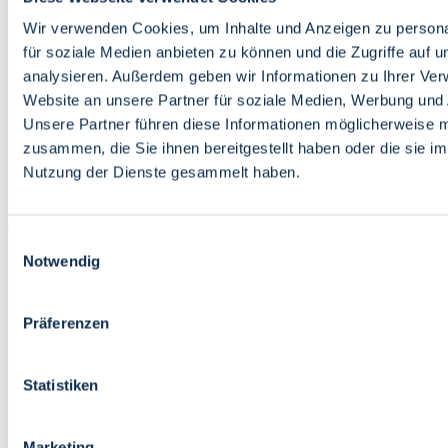
Bildung
Wirtschaft
Wir verwenden Cookies, um Inhalte und Anzeigen zu persona
Wissenschaft
für soziale Medien anbieten zu können und die Zugriffe auf 
Marktplatz
analysieren. Außerdem geben wir Informationen zu Ihrer Ve
Website an unsere Partner für soziale Medien, Werbung und 
Bremen barrierefrei
Login
Unsere Partner führen diese Informationen möglicherweise m
Leichte Sprache
zusammen, die Sie ihnen bereitgestellt haben oder die sie i
Zur Deutschen Gebärdensprache
Nutzung der Dienste gesammelt haben.
English
Einwilligungsauswahl
Notwendig
Präferenzen
Bremen barrierefrei
Login
Statistiken
Leichte Sprache
Zur Deutschen Gebärdensprache
English
Marketing