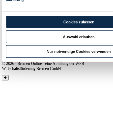
Land Bremen
Instagram
Pinterest
Facebook
Tiktok
Youtube
Impressum & Kontakt
Cookies zulassen
Barrierefreiheit
Produkte & Mediadaten
Presse
Auswahl erlauben
Über uns
Inhaltsübersicht
Nutzungsbedingungen
Nur notwendige Cookies verwenden
Datenschutz
© 2026 · Bremen Online - eine Abteilung der WFB
Wirtschaftsförderung Bremen GmbH