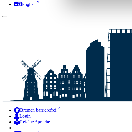
English
Bremen barrierefrei
Login
Leichte Sprache
Zur Deutschen Gebärdensprache