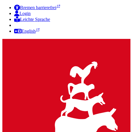
Bremen barrierefrei
Login
Leichte Sprache
Zur Deutschen Gebärdensprache
English