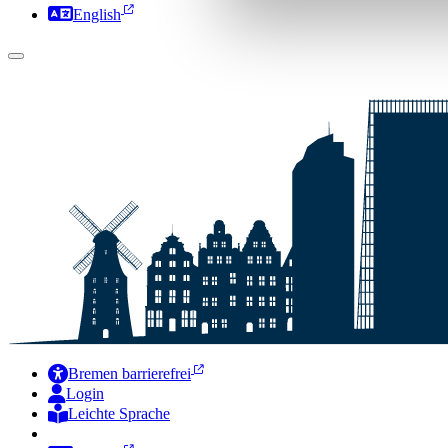
English
Bremen barrierefrei
Login
Leichte Sprache
Zur Deutschen Gebärdensprache