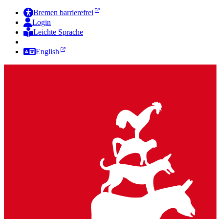
Bremen barrierefrei
Login
Leichte Sprache
Zur Deutschen Gebärdensprache
English