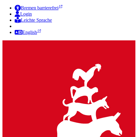
Bremen barrierefrei
Login
Leichte Sprache
Zur Deutschen Gebärdensprache
English