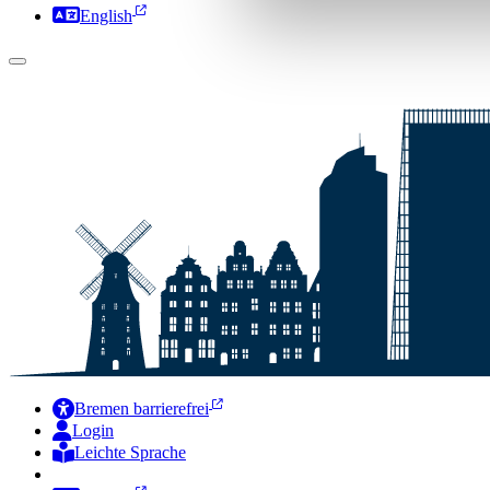
English
Bremen barrierefrei
Login
Leichte Sprache
Zur Deutschen Gebärdensprache