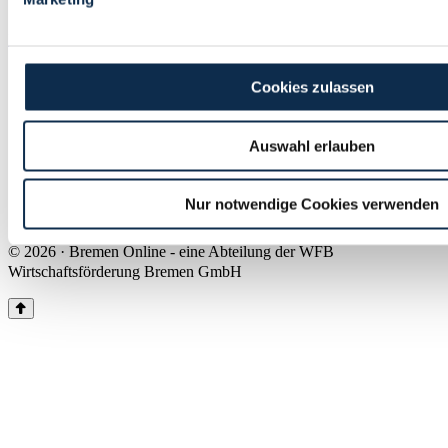
Land Bremen
Instagram
Pinterest
Facebook
Tiktok
Youtube
Impressum & Kontakt
Cookies zulassen
Barrierefreiheit
Produkte & Mediadaten
Presse
Auswahl erlauben
Über uns
Inhaltsübersicht
Nutzungsbedingungen
Nur notwendige Cookies verwenden
Datenschutz
© 2026 · Bremen Online - eine Abteilung der WFB
Wirtschaftsförderung Bremen GmbH