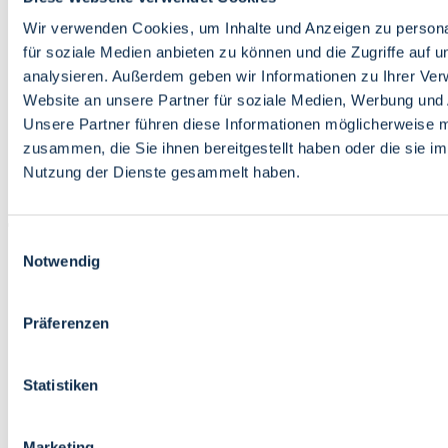
Bildung
Wirtschaft
Wir verwenden Cookies, um Inhalte und Anzeigen zu persona
Wissenschaft
für soziale Medien anbieten zu können und die Zugriffe auf 
Marktplatz
analysieren. Außerdem geben wir Informationen zu Ihrer Ve
Website an unsere Partner für soziale Medien, Werbung und 
Bremen barrierefrei
Login
Unsere Partner führen diese Informationen möglicherweise m
Leichte Sprache
zusammen, die Sie ihnen bereitgestellt haben oder die sie i
Zur Deutschen Gebärdensprache
Nutzung der Dienste gesammelt haben.
English
Einwilligungsauswahl
Notwendig
Präferenzen
Bremen barrierefrei
Login
Statistiken
Leichte Sprache
Zur Deutschen Gebärdensprache
English
Marketing