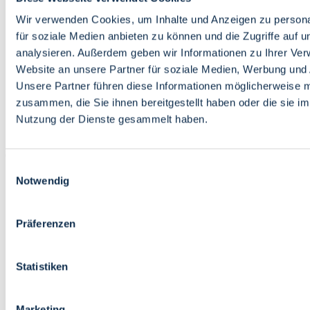
Bildung
Wirtschaft
Wir verwenden Cookies, um Inhalte und Anzeigen zu persona
Wissenschaft
für soziale Medien anbieten zu können und die Zugriffe auf 
Marktplatz
analysieren. Außerdem geben wir Informationen zu Ihrer Ve
Website an unsere Partner für soziale Medien, Werbung und 
Bremen barrierefrei
Login
Unsere Partner führen diese Informationen möglicherweise m
Leichte Sprache
zusammen, die Sie ihnen bereitgestellt haben oder die sie i
Zur Deutschen Gebärdensprache
Nutzung der Dienste gesammelt haben.
English
Einwilligungsauswahl
Notwendig
Präferenzen
Bremen barrierefrei
Login
Statistiken
Leichte Sprache
Zur Deutschen Gebärdensprache
English
Marketing