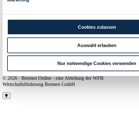
Land Bremen
Instagram
Pinterest
Facebook
Tiktok
Youtube
Impressum & Kontakt
Cookies zulassen
Barrierefreiheit
Produkte & Mediadaten
Presse
Auswahl erlauben
Über uns
Inhaltsübersicht
Nutzungsbedingungen
Nur notwendige Cookies verwenden
Datenschutz
© 2026 · Bremen Online - eine Abteilung der WFB
Wirtschaftsförderung Bremen GmbH