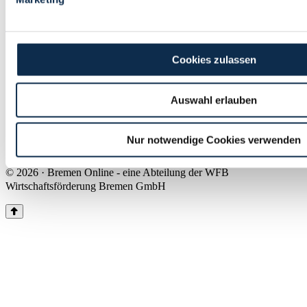
Land Bremen
Instagram
Pinterest
Facebook
Tiktok
Youtube
Impressum & Kontakt
Cookies zulassen
Barrierefreiheit
Produkte & Mediadaten
Presse
Auswahl erlauben
Über uns
Inhaltsübersicht
Nutzungsbedingungen
Nur notwendige Cookies verwenden
Datenschutz
© 2026 · Bremen Online - eine Abteilung der WFB
Wirtschaftsförderung Bremen GmbH