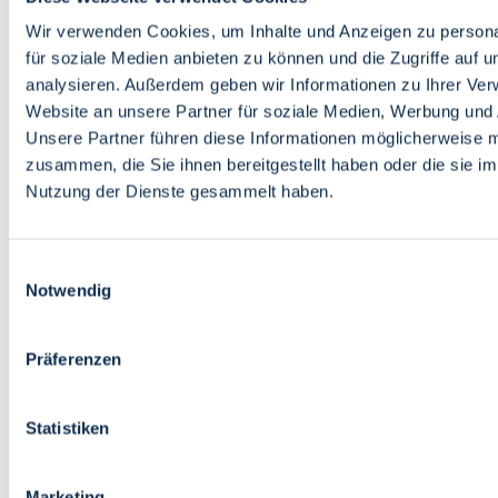
Bildung
Wirtschaft
Wir verwenden Cookies, um Inhalte und Anzeigen zu persona
Wissenschaft
für soziale Medien anbieten zu können und die Zugriffe auf 
Marktplatz
analysieren. Außerdem geben wir Informationen zu Ihrer Ve
Website an unsere Partner für soziale Medien, Werbung und 
Bremen barrierefrei
Login
Unsere Partner führen diese Informationen möglicherweise m
Leichte Sprache
zusammen, die Sie ihnen bereitgestellt haben oder die sie i
Zur Deutschen Gebärdensprache
Nutzung der Dienste gesammelt haben.
English
Einwilligungsauswahl
Notwendig
Präferenzen
Bremen barrierefrei
Login
Statistiken
Leichte Sprache
Zur Deutschen Gebärdensprache
English
Marketing