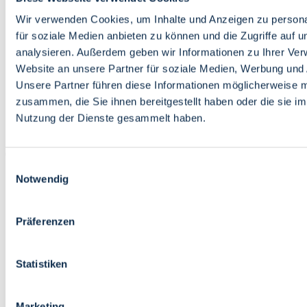
Bildung
Wirtschaft
Wir verwenden Cookies, um Inhalte und Anzeigen zu persona
Wissenschaft
für soziale Medien anbieten zu können und die Zugriffe auf 
Marktplatz
analysieren. Außerdem geben wir Informationen zu Ihrer Ve
Website an unsere Partner für soziale Medien, Werbung und 
Bremen barrierefrei
Login
Unsere Partner führen diese Informationen möglicherweise m
Leichte Sprache
zusammen, die Sie ihnen bereitgestellt haben oder die sie i
Zur Deutschen Gebärdensprache
Nutzung der Dienste gesammelt haben.
English
Einwilligungsauswahl
Notwendig
Präferenzen
Bremen barrierefrei
Login
Statistiken
Leichte Sprache
Zur Deutschen Gebärdensprache
English
Marketing