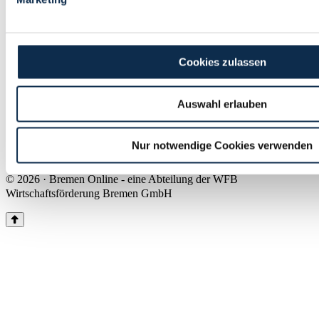
Land Bremen
Instagram
Pinterest
Facebook
Tiktok
Youtube
Impressum & Kontakt
Cookies zulassen
Barrierefreiheit
Produkte & Mediadaten
Presse
Auswahl erlauben
Über uns
Inhaltsübersicht
Nutzungsbedingungen
Nur notwendige Cookies verwenden
Datenschutz
© 2026 · Bremen Online - eine Abteilung der WFB
Wirtschaftsförderung Bremen GmbH