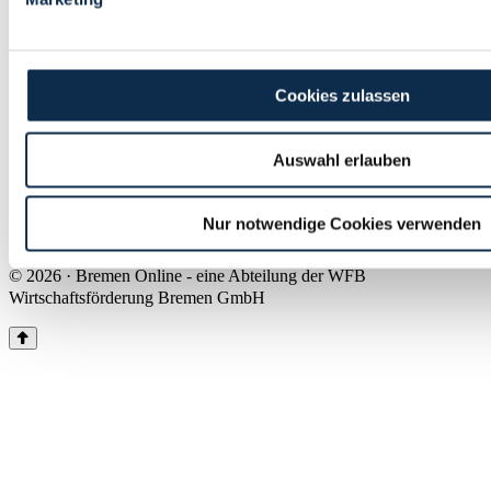
Land Bremen
Instagram
Pinterest
Facebook
Tiktok
Youtube
Impressum & Kontakt
Cookies zulassen
Barrierefreiheit
Produkte & Mediadaten
Presse
Auswahl erlauben
Über uns
Inhaltsübersicht
Nutzungsbedingungen
Nur notwendige Cookies verwenden
Datenschutz
© 2026 · Bremen Online - eine Abteilung der WFB
Wirtschaftsförderung Bremen GmbH