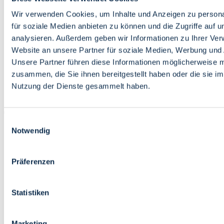
Bildung
Wirtschaft
Wir verwenden Cookies, um Inhalte und Anzeigen zu persona
Wissenschaft
für soziale Medien anbieten zu können und die Zugriffe auf 
Marktplatz
analysieren. Außerdem geben wir Informationen zu Ihrer Ve
Website an unsere Partner für soziale Medien, Werbung und 
Bremen barrierefrei
Login
Unsere Partner führen diese Informationen möglicherweise m
Leichte Sprache
zusammen, die Sie ihnen bereitgestellt haben oder die sie i
Zur Deutschen Gebärdensprache
Nutzung der Dienste gesammelt haben.
English
Einwilligungsauswahl
Notwendig
Präferenzen
Bremen barrierefrei
Login
Statistiken
Leichte Sprache
Zur Deutschen Gebärdensprache
English
Marketing