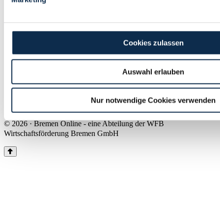
Land Bremen
Instagram
Pinterest
Facebook
Tiktok
Youtube
Impressum & Kontakt
Cookies zulassen
Barrierefreiheit
Produkte & Mediadaten
Presse
Auswahl erlauben
Über uns
Inhaltsübersicht
Nutzungsbedingungen
Nur notwendige Cookies verwenden
Datenschutz
© 2026 · Bremen Online - eine Abteilung der WFB
Wirtschaftsförderung Bremen GmbH