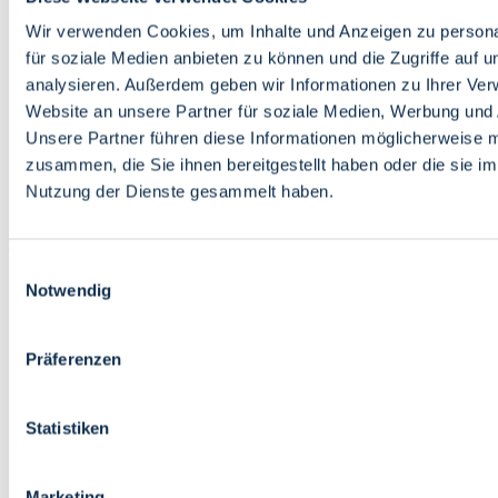
Bildung
Wirtschaft
Wir verwenden Cookies, um Inhalte und Anzeigen zu persona
Wissenschaft
für soziale Medien anbieten zu können und die Zugriffe auf 
Marktplatz
analysieren. Außerdem geben wir Informationen zu Ihrer Ve
Website an unsere Partner für soziale Medien, Werbung und 
Bremen barrierefrei
Login
Unsere Partner führen diese Informationen möglicherweise m
Leichte Sprache
zusammen, die Sie ihnen bereitgestellt haben oder die sie i
Zur Deutschen Gebärdensprache
Nutzung der Dienste gesammelt haben.
English
Einwilligungsauswahl
Notwendig
Präferenzen
Bremen barrierefrei
Login
Statistiken
Leichte Sprache
Zur Deutschen Gebärdensprache
English
Marketing