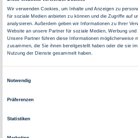
Bildung
Wirtschaft
Wir verwenden Cookies, um Inhalte und Anzeigen zu persona
Wissenschaft
für soziale Medien anbieten zu können und die Zugriffe auf 
Marktplatz
analysieren. Außerdem geben wir Informationen zu Ihrer Ve
Website an unsere Partner für soziale Medien, Werbung und 
Bremen barrierefrei
Login
Unsere Partner führen diese Informationen möglicherweise m
Leichte Sprache
zusammen, die Sie ihnen bereitgestellt haben oder die sie i
Zur Deutschen Gebärdensprache
Nutzung der Dienste gesammelt haben.
English
Einwilligungsauswahl
Notwendig
Präferenzen
Bremen barrierefrei
Login
Statistiken
Leichte Sprache
Zur Deutschen Gebärdensprache
English
Marketing