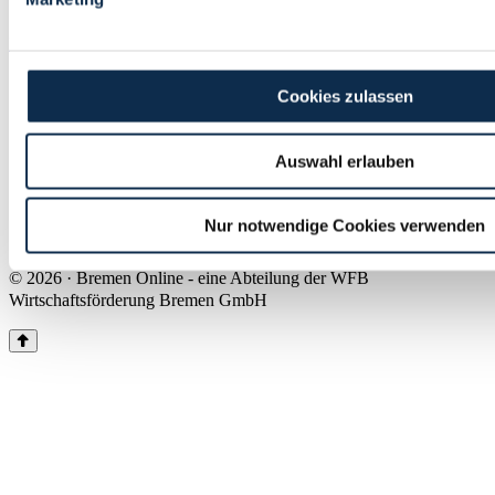
Land Bremen
Instagram
Pinterest
Facebook
Tiktok
Youtube
Impressum & Kontakt
Cookies zulassen
Barrierefreiheit
Produkte & Mediadaten
Presse
Auswahl erlauben
Über uns
Inhaltsübersicht
Nutzungsbedingungen
Nur notwendige Cookies verwenden
Datenschutz
© 2026 · Bremen Online - eine Abteilung der WFB
Wirtschaftsförderung Bremen GmbH