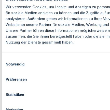
Bildung
Wirtschaft
Wir verwenden Cookies, um Inhalte und Anzeigen zu persona
Wissenschaft
für soziale Medien anbieten zu können und die Zugriffe auf 
Marktplatz
analysieren. Außerdem geben wir Informationen zu Ihrer Ve
Website an unsere Partner für soziale Medien, Werbung und 
Bremen barrierefrei
Login
Unsere Partner führen diese Informationen möglicherweise m
Leichte Sprache
zusammen, die Sie ihnen bereitgestellt haben oder die sie i
Zur Deutschen Gebärdensprache
Nutzung der Dienste gesammelt haben.
English
Einwilligungsauswahl
Notwendig
Präferenzen
Bremen barrierefrei
Login
Statistiken
Leichte Sprache
Zur Deutschen Gebärdensprache
English
Marketing