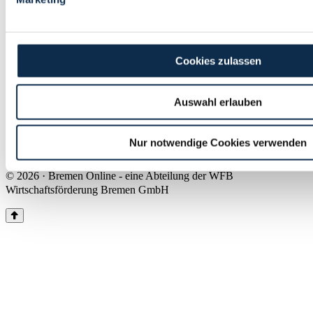
Land Bremen
Instagram
Pinterest
Facebook
Tiktok
Youtube
Impressum & Kontakt
Cookies zulassen
Barrierefreiheit
Produkte & Mediadaten
Presse
Auswahl erlauben
Über uns
Inhaltsübersicht
Nutzungsbedingungen
Nur notwendige Cookies verwenden
Datenschutz
© 2026 · Bremen Online - eine Abteilung der WFB
Wirtschaftsförderung Bremen GmbH