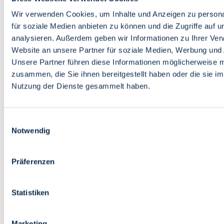
Bildung
Wirtschaft
Wir verwenden Cookies, um Inhalte und Anzeigen zu persona
Wissenschaft
für soziale Medien anbieten zu können und die Zugriffe auf 
Marktplatz
analysieren. Außerdem geben wir Informationen zu Ihrer Ve
Website an unsere Partner für soziale Medien, Werbung und 
Bremen barrierefrei
Login
Unsere Partner führen diese Informationen möglicherweise m
Leichte Sprache
zusammen, die Sie ihnen bereitgestellt haben oder die sie i
Zur Deutschen Gebärdensprache
Nutzung der Dienste gesammelt haben.
English
Einwilligungsauswahl
Notwendig
Präferenzen
Bremen barrierefrei
Login
Statistiken
Leichte Sprache
Zur Deutschen Gebärdensprache
English
Marketing