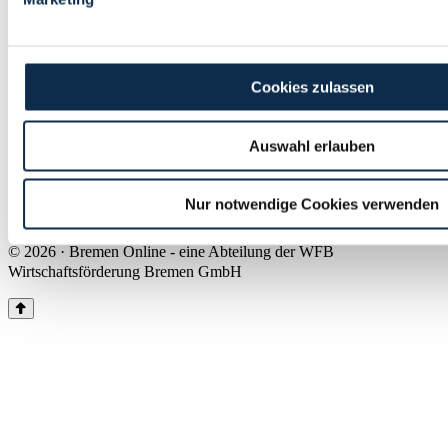
Land Bremen
Instagram
Pinterest
Facebook
Tiktok
Youtube
Impressum & Kontakt
Cookies zulassen
Barrierefreiheit
Produkte & Mediadaten
Presse
Auswahl erlauben
Über uns
Inhaltsübersicht
Nutzungsbedingungen
Nur notwendige Cookies verwenden
Datenschutz
© 2026 · Bremen Online - eine Abteilung der WFB
Wirtschaftsförderung Bremen GmbH