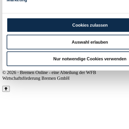
Land Bremen
Instagram
Pinterest
Facebook
Tiktok
Youtube
Impressum & Kontakt
Cookies zulassen
Barrierefreiheit
Produkte & Mediadaten
Presse
Auswahl erlauben
Über uns
Inhaltsübersicht
Nutzungsbedingungen
Nur notwendige Cookies verwenden
Datenschutz
© 2026 · Bremen Online - eine Abteilung der WFB
Wirtschaftsförderung Bremen GmbH