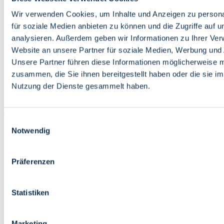
Bildung
Wirtschaft
Wir verwenden Cookies, um Inhalte und Anzeigen zu persona
Wissenschaft
für soziale Medien anbieten zu können und die Zugriffe auf 
Marktplatz
analysieren. Außerdem geben wir Informationen zu Ihrer Ve
Website an unsere Partner für soziale Medien, Werbung und 
Bremen barrierefrei
Login
Unsere Partner führen diese Informationen möglicherweise m
Leichte Sprache
zusammen, die Sie ihnen bereitgestellt haben oder die sie i
Zur Deutschen Gebärdensprache
Nutzung der Dienste gesammelt haben.
English
Einwilligungsauswahl
Notwendig
Präferenzen
Bremen barrierefrei
Login
Statistiken
Leichte Sprache
Zur Deutschen Gebärdensprache
English
Marketing