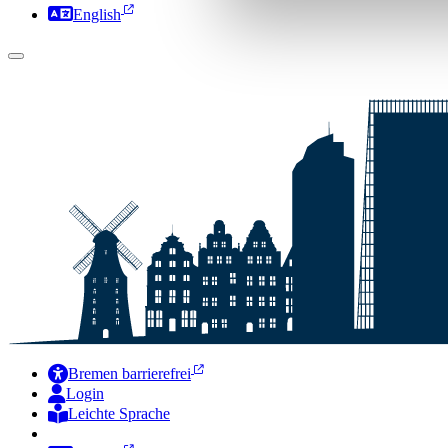
English
Bremen barrierefrei
Login
Leichte Sprache
Zur Deutschen Gebärdensprache