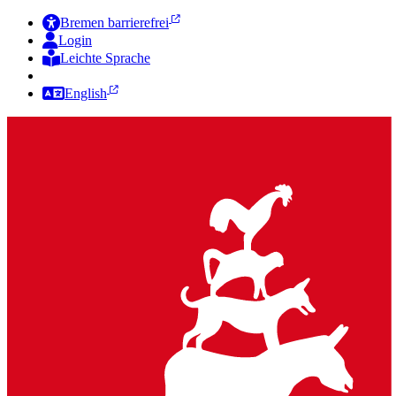
Bremen barrierefrei
Login
Leichte Sprache
Zur Deutschen Gebärdensprache
English