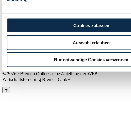
Land Bremen
Instagram
Pinterest
Facebook
Tiktok
Youtube
Impressum & Kontakt
Cookies zulassen
Barrierefreiheit
Produkte & Mediadaten
Presse
Auswahl erlauben
Über uns
Inhaltsübersicht
Nutzungsbedingungen
Nur notwendige Cookies verwenden
Datenschutz
© 2026 · Bremen Online - eine Abteilung der WFB
Wirtschaftsförderung Bremen GmbH