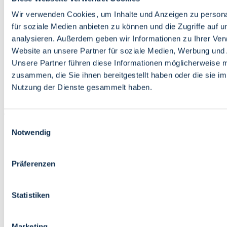
Bildung
Wirtschaft
Wir verwenden Cookies, um Inhalte und Anzeigen zu persona
Wissenschaft
für soziale Medien anbieten zu können und die Zugriffe auf 
Marktplatz
analysieren. Außerdem geben wir Informationen zu Ihrer Ve
Website an unsere Partner für soziale Medien, Werbung und 
Bremen barrierefrei
Login
Unsere Partner führen diese Informationen möglicherweise m
Leichte Sprache
zusammen, die Sie ihnen bereitgestellt haben oder die sie i
Zur Deutschen Gebärdensprache
Nutzung der Dienste gesammelt haben.
English
Einwilligungsauswahl
Notwendig
Präferenzen
Bremen barrierefrei
Login
Statistiken
Leichte Sprache
Zur Deutschen Gebärdensprache
English
Marketing