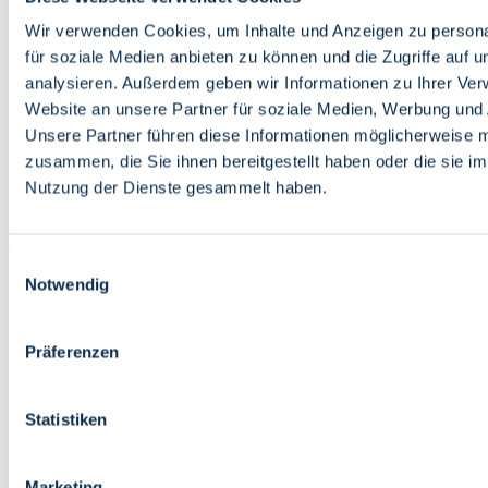
Bildung
Wirtschaft
Wir verwenden Cookies, um Inhalte und Anzeigen zu persona
Wissenschaft
für soziale Medien anbieten zu können und die Zugriffe auf 
Marktplatz
analysieren. Außerdem geben wir Informationen zu Ihrer Ve
Website an unsere Partner für soziale Medien, Werbung und 
Bremen barrierefrei
Login
Unsere Partner führen diese Informationen möglicherweise m
Leichte Sprache
zusammen, die Sie ihnen bereitgestellt haben oder die sie i
Zur Deutschen Gebärdensprache
Nutzung der Dienste gesammelt haben.
English
Einwilligungsauswahl
Notwendig
Präferenzen
Bremen barrierefrei
Login
Statistiken
Leichte Sprache
Zur Deutschen Gebärdensprache
English
Marketing