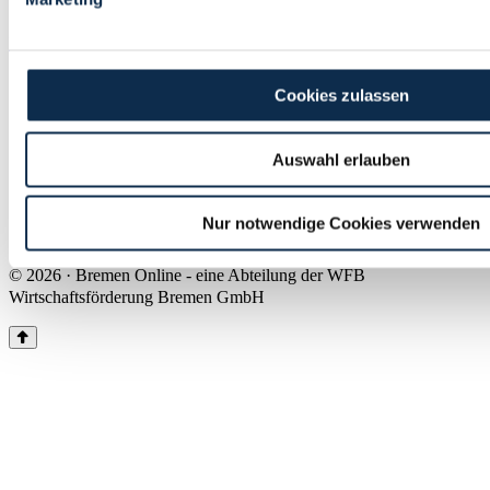
Land Bremen
Instagram
Pinterest
Facebook
Tiktok
Youtube
Impressum & Kontakt
Cookies zulassen
Barrierefreiheit
Produkte & Mediadaten
Presse
Auswahl erlauben
Über uns
Inhaltsübersicht
Nutzungsbedingungen
Nur notwendige Cookies verwenden
Datenschutz
© 2026 · Bremen Online - eine Abteilung der WFB
Wirtschaftsförderung Bremen GmbH