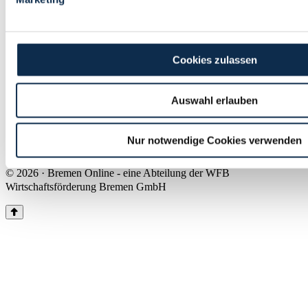
Land Bremen
Instagram
Pinterest
Facebook
Tiktok
Youtube
Impressum & Kontakt
Cookies zulassen
Barrierefreiheit
Produkte & Mediadaten
Presse
Auswahl erlauben
Über uns
Inhaltsübersicht
Nutzungsbedingungen
Nur notwendige Cookies verwenden
Datenschutz
© 2026 · Bremen Online - eine Abteilung der WFB
Wirtschaftsförderung Bremen GmbH