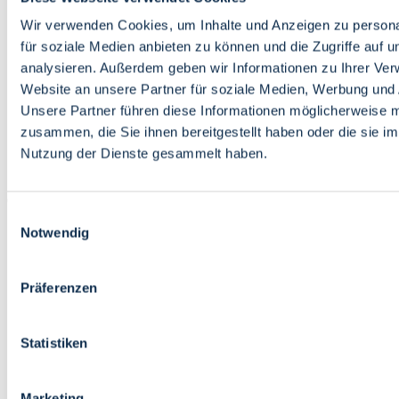
Bildung
Wirtschaft
Wir verwenden Cookies, um Inhalte und Anzeigen zu persona
Wissenschaft
für soziale Medien anbieten zu können und die Zugriffe auf 
Marktplatz
analysieren. Außerdem geben wir Informationen zu Ihrer Ve
Website an unsere Partner für soziale Medien, Werbung und 
Bremen barrierefrei
Login
Unsere Partner führen diese Informationen möglicherweise m
Leichte Sprache
zusammen, die Sie ihnen bereitgestellt haben oder die sie i
Zur Deutschen Gebärdensprache
Nutzung der Dienste gesammelt haben.
English
Einwilligungsauswahl
Notwendig
Präferenzen
Bremen barrierefrei
Login
Statistiken
Leichte Sprache
Zur Deutschen Gebärdensprache
English
Marketing