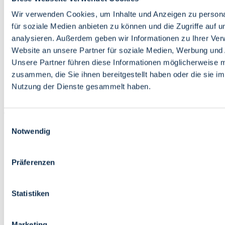
Bildung
Wirtschaft
Wir verwenden Cookies, um Inhalte und Anzeigen zu persona
Wissenschaft
für soziale Medien anbieten zu können und die Zugriffe auf 
Marktplatz
analysieren. Außerdem geben wir Informationen zu Ihrer Ve
Website an unsere Partner für soziale Medien, Werbung und 
Bremen barrierefrei
Login
Unsere Partner führen diese Informationen möglicherweise m
Leichte Sprache
zusammen, die Sie ihnen bereitgestellt haben oder die sie i
Zur Deutschen Gebärdensprache
Nutzung der Dienste gesammelt haben.
English
Einwilligungsauswahl
Notwendig
Präferenzen
Bremen barrierefrei
Login
Statistiken
Leichte Sprache
Zur Deutschen Gebärdensprache
English
Marketing