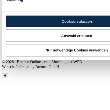
Land Bremen
Instagram
Pinterest
Facebook
Tiktok
Youtube
Impressum & Kontakt
Cookies zulassen
Barrierefreiheit
Produkte & Mediadaten
Presse
Auswahl erlauben
Über uns
Inhaltsübersicht
Nutzungsbedingungen
Nur notwendige Cookies verwenden
Datenschutz
© 2026 · Bremen Online - eine Abteilung der WFB
Wirtschaftsförderung Bremen GmbH