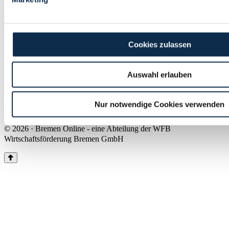
Land Bremen
Instagram
Pinterest
Facebook
Tiktok
Youtube
Impressum & Kontakt
Cookies zulassen
Barrierefreiheit
Produkte & Mediadaten
Presse
Auswahl erlauben
Über uns
Inhaltsübersicht
Nutzungsbedingungen
Nur notwendige Cookies verwenden
Datenschutz
© 2026 · Bremen Online - eine Abteilung der WFB
Wirtschaftsförderung Bremen GmbH