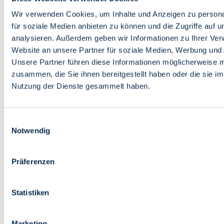
Bildung
Wirtschaft
Wir verwenden Cookies, um Inhalte und Anzeigen zu persona
Wissenschaft
für soziale Medien anbieten zu können und die Zugriffe auf 
Marktplatz
analysieren. Außerdem geben wir Informationen zu Ihrer Ve
Website an unsere Partner für soziale Medien, Werbung und 
Bremen barrierefrei
Login
Unsere Partner führen diese Informationen möglicherweise m
Leichte Sprache
zusammen, die Sie ihnen bereitgestellt haben oder die sie i
Zur Deutschen Gebärdensprache
Nutzung der Dienste gesammelt haben.
English
Einwilligungsauswahl
Notwendig
Präferenzen
Bremen barrierefrei
Login
Statistiken
Leichte Sprache
Zur Deutschen Gebärdensprache
English
Marketing