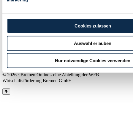
Land Bremen
Instagram
Pinterest
Facebook
Tiktok
Youtube
Impressum & Kontakt
Cookies zulassen
Barrierefreiheit
Produkte & Mediadaten
Presse
Auswahl erlauben
Über uns
Inhaltsübersicht
Nutzungsbedingungen
Nur notwendige Cookies verwenden
Datenschutz
© 2026 · Bremen Online - eine Abteilung der WFB
Wirtschaftsförderung Bremen GmbH