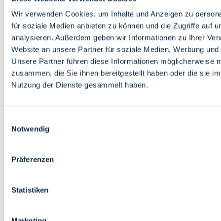
Bildung
Wirtschaft
Wir verwenden Cookies, um Inhalte und Anzeigen zu persona
Wissenschaft
für soziale Medien anbieten zu können und die Zugriffe auf 
Marktplatz
analysieren. Außerdem geben wir Informationen zu Ihrer Ve
Website an unsere Partner für soziale Medien, Werbung und 
Bremen barrierefrei
Login
Unsere Partner führen diese Informationen möglicherweise m
Leichte Sprache
zusammen, die Sie ihnen bereitgestellt haben oder die sie i
Zur Deutschen Gebärdensprache
Nutzung der Dienste gesammelt haben.
English
Einwilligungsauswahl
Notwendig
Präferenzen
Bremen barrierefrei
Login
Statistiken
Leichte Sprache
Zur Deutschen Gebärdensprache
English
Marketing