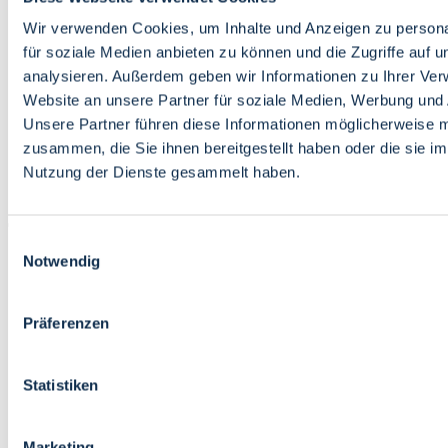
Bildung
Wirtschaft
Wir verwenden Cookies, um Inhalte und Anzeigen zu persona
Wissenschaft
für soziale Medien anbieten zu können und die Zugriffe auf 
Marktplatz
analysieren. Außerdem geben wir Informationen zu Ihrer Ve
Website an unsere Partner für soziale Medien, Werbung und 
Bremen barrierefrei
Login
Unsere Partner führen diese Informationen möglicherweise m
Leichte Sprache
zusammen, die Sie ihnen bereitgestellt haben oder die sie i
Zur Deutschen Gebärdensprache
Nutzung der Dienste gesammelt haben.
English
Einwilligungsauswahl
Notwendig
Präferenzen
Bremen barrierefrei
Login
Statistiken
Leichte Sprache
Zur Deutschen Gebärdensprache
English
Marketing