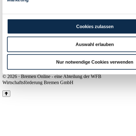
Land Bremen
Instagram
Pinterest
Facebook
Tiktok
Youtube
Impressum & Kontakt
Cookies zulassen
Barrierefreiheit
Produkte & Mediadaten
Presse
Auswahl erlauben
Über uns
Inhaltsübersicht
Nutzungsbedingungen
Nur notwendige Cookies verwenden
Datenschutz
© 2026 · Bremen Online - eine Abteilung der WFB
Wirtschaftsförderung Bremen GmbH