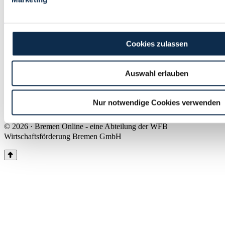
Land Bremen
Instagram
Pinterest
Facebook
Tiktok
Youtube
Impressum & Kontakt
Cookies zulassen
Barrierefreiheit
Produkte & Mediadaten
Presse
Auswahl erlauben
Über uns
Inhaltsübersicht
Nutzungsbedingungen
Nur notwendige Cookies verwenden
Datenschutz
© 2026 · Bremen Online - eine Abteilung der WFB
Wirtschaftsförderung Bremen GmbH