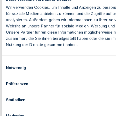
Bildung
Wirtschaft
Wir verwenden Cookies, um Inhalte und Anzeigen zu persona
Wissenschaft
für soziale Medien anbieten zu können und die Zugriffe auf 
Marktplatz
analysieren. Außerdem geben wir Informationen zu Ihrer Ve
Website an unsere Partner für soziale Medien, Werbung und 
Bremen barrierefrei
Login
Unsere Partner führen diese Informationen möglicherweise m
Leichte Sprache
zusammen, die Sie ihnen bereitgestellt haben oder die sie i
Zur Deutschen Gebärdensprache
Nutzung der Dienste gesammelt haben.
English
Einwilligungsauswahl
Notwendig
Präferenzen
Bremen barrierefrei
Login
Statistiken
Leichte Sprache
Zur Deutschen Gebärdensprache
English
Marketing