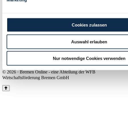
Land Bremen
Instagram
Pinterest
Facebook
Tiktok
Youtube
Impressum & Kontakt
Cookies zulassen
Barrierefreiheit
Produkte & Mediadaten
Presse
Auswahl erlauben
Über uns
Inhaltsübersicht
Nutzungsbedingungen
Nur notwendige Cookies verwenden
Datenschutz
© 2026 · Bremen Online - eine Abteilung der WFB
Wirtschaftsförderung Bremen GmbH