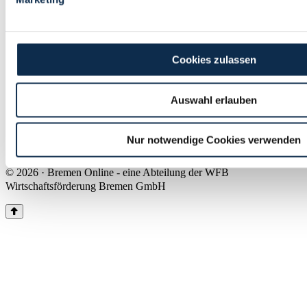
Land Bremen
Instagram
Pinterest
Facebook
Tiktok
Youtube
Impressum & Kontakt
Cookies zulassen
Barrierefreiheit
Produkte & Mediadaten
Presse
Auswahl erlauben
Über uns
Inhaltsübersicht
Nutzungsbedingungen
Nur notwendige Cookies verwenden
Datenschutz
© 2026 · Bremen Online - eine Abteilung der WFB
Wirtschaftsförderung Bremen GmbH