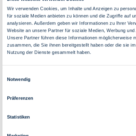
Bildung
Wirtschaft
Wir verwenden Cookies, um Inhalte und Anzeigen zu persona
Wissenschaft
für soziale Medien anbieten zu können und die Zugriffe auf 
Marktplatz
analysieren. Außerdem geben wir Informationen zu Ihrer Ve
Website an unsere Partner für soziale Medien, Werbung und 
Bremen barrierefrei
Login
Unsere Partner führen diese Informationen möglicherweise m
Leichte Sprache
zusammen, die Sie ihnen bereitgestellt haben oder die sie i
Zur Deutschen Gebärdensprache
Nutzung der Dienste gesammelt haben.
English
Einwilligungsauswahl
Notwendig
Präferenzen
Bremen barrierefrei
Login
Statistiken
Leichte Sprache
Zur Deutschen Gebärdensprache
English
Marketing