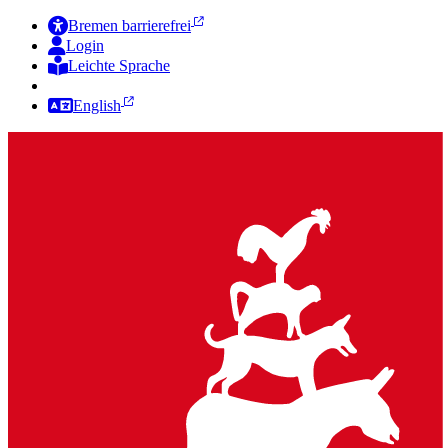
Bremen barrierefrei
Login
Leichte Sprache
Zur Deutschen Gebärdensprache
English