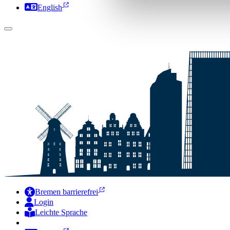
English
Bremen barrierefrei
Login
Leichte Sprache
Zur Deutschen Gebärdensprache