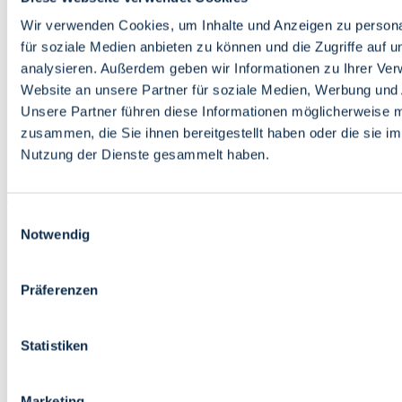
Bildung
Wirtschaft
Wir verwenden Cookies, um Inhalte und Anzeigen zu persona
Wissenschaft
für soziale Medien anbieten zu können und die Zugriffe auf 
Marktplatz
analysieren. Außerdem geben wir Informationen zu Ihrer Ve
Website an unsere Partner für soziale Medien, Werbung und 
Bremen barrierefrei
Login
Unsere Partner führen diese Informationen möglicherweise m
Leichte Sprache
zusammen, die Sie ihnen bereitgestellt haben oder die sie i
Zur Deutschen Gebärdensprache
Nutzung der Dienste gesammelt haben.
English
Einwilligungsauswahl
Notwendig
Präferenzen
Bremen barrierefrei
Login
Statistiken
Leichte Sprache
Zur Deutschen Gebärdensprache
English
Marketing