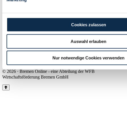
Land Bremen
Instagram
Pinterest
Facebook
Tiktok
Youtube
Impressum & Kontakt
Cookies zulassen
Barrierefreiheit
Produkte & Mediadaten
Presse
Auswahl erlauben
Über uns
Inhaltsübersicht
Nutzungsbedingungen
Nur notwendige Cookies verwenden
Datenschutz
© 2026 · Bremen Online - eine Abteilung der WFB
Wirtschaftsförderung Bremen GmbH