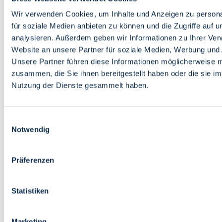
Bildung
Wirtschaft
Wir verwenden Cookies, um Inhalte und Anzeigen zu persona
Wissenschaft
für soziale Medien anbieten zu können und die Zugriffe auf 
Marktplatz
analysieren. Außerdem geben wir Informationen zu Ihrer Ve
Website an unsere Partner für soziale Medien, Werbung und 
Bremen barrierefrei
Login
Unsere Partner führen diese Informationen möglicherweise m
Leichte Sprache
zusammen, die Sie ihnen bereitgestellt haben oder die sie i
Zur Deutschen Gebärdensprache
Nutzung der Dienste gesammelt haben.
English
Einwilligungsauswahl
Notwendig
Präferenzen
Bremen barrierefrei
Login
Statistiken
Leichte Sprache
Zur Deutschen Gebärdensprache
English
Marketing