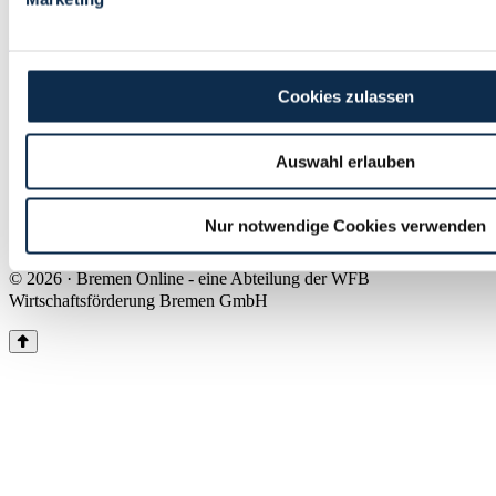
Land Bremen
Instagram
Pinterest
Facebook
Tiktok
Youtube
Impressum & Kontakt
Cookies zulassen
Barrierefreiheit
Produkte & Mediadaten
Presse
Auswahl erlauben
Über uns
Inhaltsübersicht
Nutzungsbedingungen
Nur notwendige Cookies verwenden
Datenschutz
© 2026 · Bremen Online - eine Abteilung der WFB
Wirtschaftsförderung Bremen GmbH