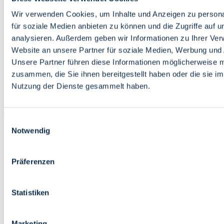
Bildung
Wirtschaft
Wir verwenden Cookies, um Inhalte und Anzeigen zu persona
Wissenschaft
für soziale Medien anbieten zu können und die Zugriffe auf 
Marktplatz
analysieren. Außerdem geben wir Informationen zu Ihrer Ve
Website an unsere Partner für soziale Medien, Werbung und 
Bremen barrierefrei
Login
Unsere Partner führen diese Informationen möglicherweise m
Leichte Sprache
zusammen, die Sie ihnen bereitgestellt haben oder die sie i
Zur Deutschen Gebärdensprache
Nutzung der Dienste gesammelt haben.
English
Einwilligungsauswahl
Notwendig
Präferenzen
Bremen barrierefrei
Login
Statistiken
Leichte Sprache
Zur Deutschen Gebärdensprache
English
Marketing