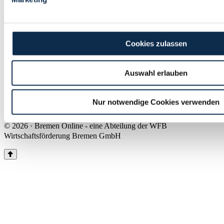
Land Bremen
Instagram
Pinterest
Facebook
Tiktok
Youtube
Impressum & Kontakt
Cookies zulassen
Barrierefreiheit
Produkte & Mediadaten
Presse
Auswahl erlauben
Über uns
Inhaltsübersicht
Nutzungsbedingungen
Nur notwendige Cookies verwenden
Datenschutz
© 2026 · Bremen Online - eine Abteilung der WFB
Wirtschaftsförderung Bremen GmbH