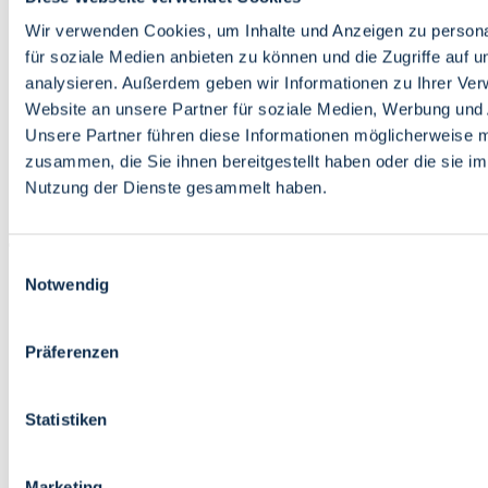
Bildung
Wirtschaft
Wir verwenden Cookies, um Inhalte und Anzeigen zu persona
Wissenschaft
für soziale Medien anbieten zu können und die Zugriffe auf 
Marktplatz
analysieren. Außerdem geben wir Informationen zu Ihrer Ve
Website an unsere Partner für soziale Medien, Werbung und 
Bremen barrierefrei
Login
Unsere Partner führen diese Informationen möglicherweise m
Leichte Sprache
zusammen, die Sie ihnen bereitgestellt haben oder die sie i
Zur Deutschen Gebärdensprache
Nutzung der Dienste gesammelt haben.
English
Einwilligungsauswahl
Notwendig
Präferenzen
Bremen barrierefrei
Login
Statistiken
Leichte Sprache
Zur Deutschen Gebärdensprache
English
Marketing