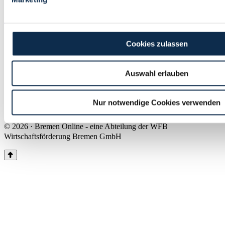
Land Bremen
Instagram
Pinterest
Facebook
Tiktok
Youtube
Impressum & Kontakt
Cookies zulassen
Barrierefreiheit
Produkte & Mediadaten
Presse
Auswahl erlauben
Über uns
Inhaltsübersicht
Nutzungsbedingungen
Nur notwendige Cookies verwenden
Datenschutz
© 2026 · Bremen Online - eine Abteilung der WFB
Wirtschaftsförderung Bremen GmbH