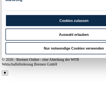
Land Bremen
Instagram
Pinterest
Facebook
Tiktok
Youtube
Impressum & Kontakt
Cookies zulassen
Barrierefreiheit
Produkte & Mediadaten
Presse
Auswahl erlauben
Über uns
Inhaltsübersicht
Nutzungsbedingungen
Nur notwendige Cookies verwenden
Datenschutz
© 2026 · Bremen Online - eine Abteilung der WFB
Wirtschaftsförderung Bremen GmbH