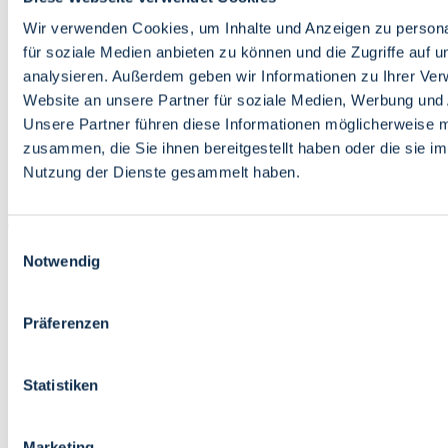
Bildung
Wirtschaft
Wir verwenden Cookies, um Inhalte und Anzeigen zu persona
Wissenschaft
für soziale Medien anbieten zu können und die Zugriffe auf 
Marktplatz
analysieren. Außerdem geben wir Informationen zu Ihrer Ve
Website an unsere Partner für soziale Medien, Werbung und 
Bremen barrierefrei
Login
Unsere Partner führen diese Informationen möglicherweise m
Leichte Sprache
zusammen, die Sie ihnen bereitgestellt haben oder die sie i
Zur Deutschen Gebärdensprache
Nutzung der Dienste gesammelt haben.
English
Einwilligungsauswahl
Notwendig
Präferenzen
Bremen barrierefrei
Login
Statistiken
Leichte Sprache
Zur Deutschen Gebärdensprache
English
Marketing