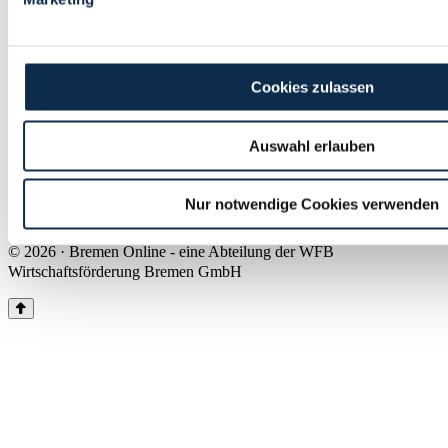
Land Bremen
Instagram
Pinterest
Facebook
Tiktok
Youtube
Impressum & Kontakt
Cookies zulassen
Barrierefreiheit
Produkte & Mediadaten
Presse
Auswahl erlauben
Über uns
Inhaltsübersicht
Nutzungsbedingungen
Nur notwendige Cookies verwenden
Datenschutz
© 2026 · Bremen Online - eine Abteilung der WFB
Wirtschaftsförderung Bremen GmbH