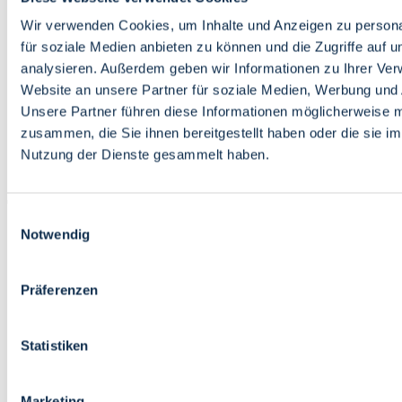
Bildung
Wirtschaft
Wir verwenden Cookies, um Inhalte und Anzeigen zu persona
Wissenschaft
für soziale Medien anbieten zu können und die Zugriffe auf 
Marktplatz
analysieren. Außerdem geben wir Informationen zu Ihrer Ve
Website an unsere Partner für soziale Medien, Werbung und 
Bremen barrierefrei
Login
Unsere Partner führen diese Informationen möglicherweise m
Leichte Sprache
zusammen, die Sie ihnen bereitgestellt haben oder die sie i
Zur Deutschen Gebärdensprache
Nutzung der Dienste gesammelt haben.
English
Einwilligungsauswahl
Notwendig
Präferenzen
Bremen barrierefrei
Login
Statistiken
Leichte Sprache
Zur Deutschen Gebärdensprache
English
Marketing