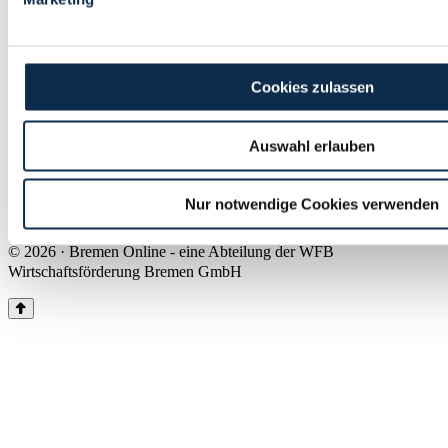
Land Bremen
Instagram
Pinterest
Facebook
Tiktok
Youtube
Impressum & Kontakt
Cookies zulassen
Barrierefreiheit
Produkte & Mediadaten
Presse
Auswahl erlauben
Über uns
Inhaltsübersicht
Nutzungsbedingungen
Nur notwendige Cookies verwenden
Datenschutz
© 2026 · Bremen Online - eine Abteilung der WFB
Wirtschaftsförderung Bremen GmbH