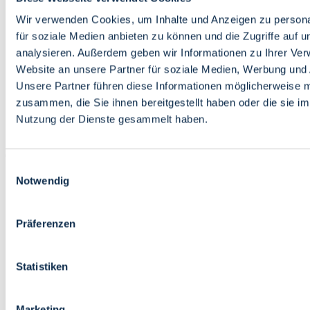
Bildung
Wirtschaft
Wir verwenden Cookies, um Inhalte und Anzeigen zu persona
Wissenschaft
für soziale Medien anbieten zu können und die Zugriffe auf 
Marktplatz
analysieren. Außerdem geben wir Informationen zu Ihrer Ve
Website an unsere Partner für soziale Medien, Werbung und 
Bremen barrierefrei
Login
Unsere Partner führen diese Informationen möglicherweise m
Leichte Sprache
zusammen, die Sie ihnen bereitgestellt haben oder die sie i
Zur Deutschen Gebärdensprache
Nutzung der Dienste gesammelt haben.
English
Einwilligungsauswahl
Notwendig
Präferenzen
Bremen barrierefrei
Login
Statistiken
Leichte Sprache
Zur Deutschen Gebärdensprache
English
Marketing