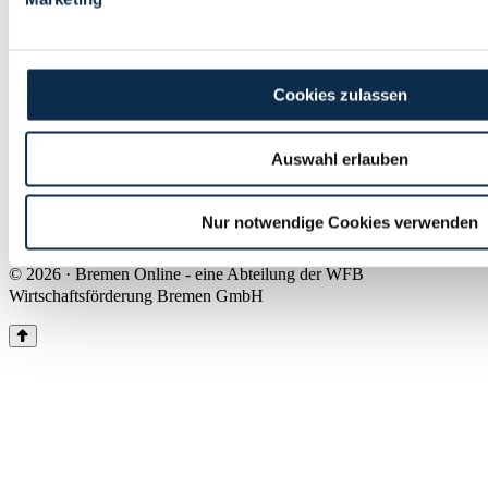
Land Bremen
Instagram
Pinterest
Facebook
Tiktok
Youtube
Impressum & Kontakt
Cookies zulassen
Barrierefreiheit
Produkte & Mediadaten
Presse
Auswahl erlauben
Über uns
Inhaltsübersicht
Nutzungsbedingungen
Nur notwendige Cookies verwenden
Datenschutz
© 2026 · Bremen Online - eine Abteilung der WFB
Wirtschaftsförderung Bremen GmbH