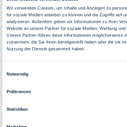
Bildung
Wirtschaft
Wir verwenden Cookies, um Inhalte und Anzeigen zu persona
Wissenschaft
für soziale Medien anbieten zu können und die Zugriffe auf 
Marktplatz
analysieren. Außerdem geben wir Informationen zu Ihrer Ve
Website an unsere Partner für soziale Medien, Werbung und 
Bremen barrierefrei
Login
Unsere Partner führen diese Informationen möglicherweise m
Leichte Sprache
zusammen, die Sie ihnen bereitgestellt haben oder die sie i
Zur Deutschen Gebärdensprache
Nutzung der Dienste gesammelt haben.
English
Einwilligungsauswahl
Notwendig
Präferenzen
Bremen barrierefrei
Login
Statistiken
Leichte Sprache
Zur Deutschen Gebärdensprache
English
Marketing