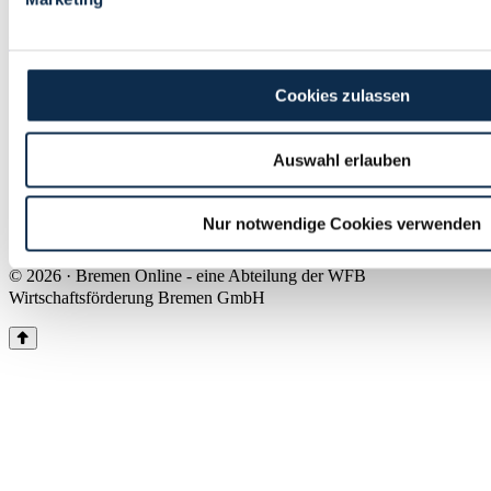
Land Bremen
Instagram
Pinterest
Facebook
Tiktok
Youtube
Impressum & Kontakt
Cookies zulassen
Barrierefreiheit
Produkte & Mediadaten
Presse
Auswahl erlauben
Über uns
Inhaltsübersicht
Nutzungsbedingungen
Nur notwendige Cookies verwenden
Datenschutz
© 2026 · Bremen Online - eine Abteilung der WFB
Wirtschaftsförderung Bremen GmbH