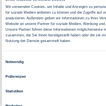
Bildung
Wirtschaft
Wir verwenden Cookies, um Inhalte und Anzeigen zu persona
Wissenschaft
für soziale Medien anbieten zu können und die Zugriffe auf 
Marktplatz
analysieren. Außerdem geben wir Informationen zu Ihrer Ve
Website an unsere Partner für soziale Medien, Werbung und 
Bremen barrierefrei
Login
Unsere Partner führen diese Informationen möglicherweise m
Leichte Sprache
zusammen, die Sie ihnen bereitgestellt haben oder die sie i
Zur Deutschen Gebärdensprache
Nutzung der Dienste gesammelt haben.
English
Einwilligungsauswahl
Notwendig
Präferenzen
Bremen barrierefrei
Login
Statistiken
Leichte Sprache
Zur Deutschen Gebärdensprache
English
Marketing