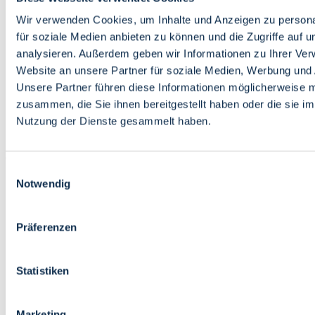
Bildung
Wirtschaft
Wir verwenden Cookies, um Inhalte und Anzeigen zu persona
Wissenschaft
für soziale Medien anbieten zu können und die Zugriffe auf 
Marktplatz
analysieren. Außerdem geben wir Informationen zu Ihrer Ve
Website an unsere Partner für soziale Medien, Werbung und 
Bremen barrierefrei
Login
Unsere Partner führen diese Informationen möglicherweise m
Leichte Sprache
zusammen, die Sie ihnen bereitgestellt haben oder die sie i
Zur Deutschen Gebärdensprache
Nutzung der Dienste gesammelt haben.
English
Einwilligungsauswahl
Notwendig
Präferenzen
Bremen barrierefrei
Login
Statistiken
Leichte Sprache
Zur Deutschen Gebärdensprache
English
Marketing