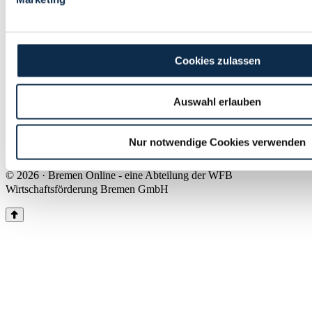
Land Bremen
Instagram
Pinterest
Facebook
Tiktok
Youtube
Impressum & Kontakt
Cookies zulassen
Barrierefreiheit
Produkte & Mediadaten
Presse
Auswahl erlauben
Über uns
Inhaltsübersicht
Nutzungsbedingungen
Nur notwendige Cookies verwenden
Datenschutz
© 2026 · Bremen Online - eine Abteilung der WFB
Wirtschaftsförderung Bremen GmbH