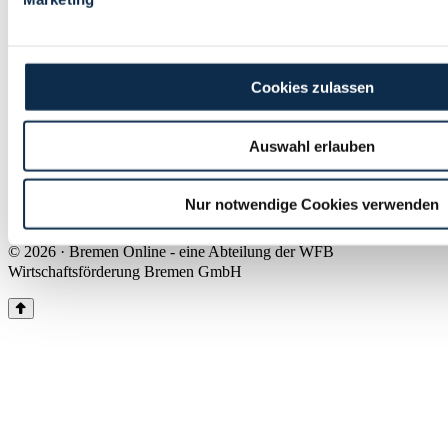
Land Bremen
Instagram
Pinterest
Facebook
Tiktok
Youtube
Impressum & Kontakt
Cookies zulassen
Barrierefreiheit
Produkte & Mediadaten
Presse
Auswahl erlauben
Über uns
Inhaltsübersicht
Nutzungsbedingungen
Nur notwendige Cookies verwenden
Datenschutz
© 2026 · Bremen Online - eine Abteilung der WFB
Wirtschaftsförderung Bremen GmbH