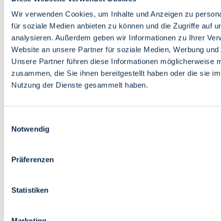
Bildung
Wirtschaft
Wir verwenden Cookies, um Inhalte und Anzeigen zu persona
Wissenschaft
für soziale Medien anbieten zu können und die Zugriffe auf 
Marktplatz
analysieren. Außerdem geben wir Informationen zu Ihrer Ve
Website an unsere Partner für soziale Medien, Werbung und 
Bremen barrierefrei
Login
Unsere Partner führen diese Informationen möglicherweise m
Leichte Sprache
zusammen, die Sie ihnen bereitgestellt haben oder die sie i
Zur Deutschen Gebärdensprache
Nutzung der Dienste gesammelt haben.
English
Einwilligungsauswahl
Notwendig
Präferenzen
Bremen barrierefrei
Login
Statistiken
Leichte Sprache
Zur Deutschen Gebärdensprache
English
Marketing