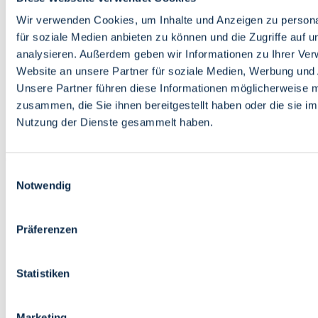
Bildung
Wirtschaft
Wir verwenden Cookies, um Inhalte und Anzeigen zu persona
Wissenschaft
für soziale Medien anbieten zu können und die Zugriffe auf 
Marktplatz
analysieren. Außerdem geben wir Informationen zu Ihrer Ve
Website an unsere Partner für soziale Medien, Werbung und 
Bremen barrierefrei
Login
Unsere Partner führen diese Informationen möglicherweise m
Leichte Sprache
zusammen, die Sie ihnen bereitgestellt haben oder die sie i
Zur Deutschen Gebärdensprache
Nutzung der Dienste gesammelt haben.
English
Einwilligungsauswahl
Notwendig
Präferenzen
Bremen barrierefrei
Login
Statistiken
Leichte Sprache
Zur Deutschen Gebärdensprache
English
Marketing