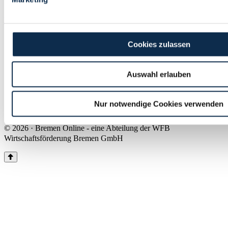
Land Bremen
Instagram
Pinterest
Facebook
Tiktok
Youtube
Impressum & Kontakt
Cookies zulassen
Barrierefreiheit
Produkte & Mediadaten
Presse
Auswahl erlauben
Über uns
Inhaltsübersicht
Nutzungsbedingungen
Nur notwendige Cookies verwenden
Datenschutz
© 2026 · Bremen Online - eine Abteilung der WFB
Wirtschaftsförderung Bremen GmbH