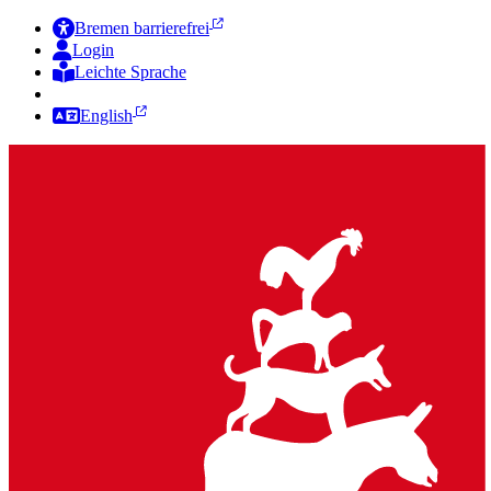
Bremen barrierefrei
Login
Leichte Sprache
Zur Deutschen Gebärdensprache
English