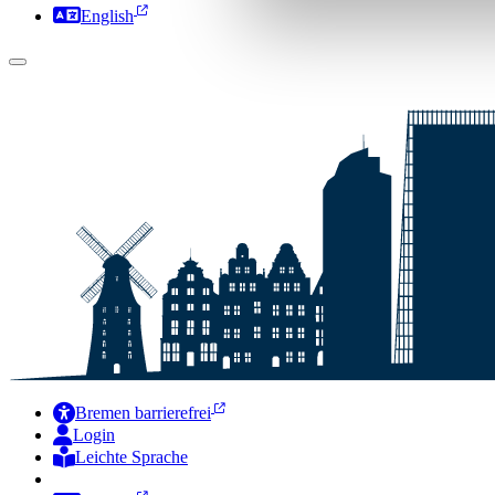
English
Bremen barrierefrei
Login
Leichte Sprache
Zur Deutschen Gebärdensprache