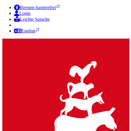
Bremen barrierefrei
Login
Leichte Sprache
Zur Deutschen Gebärdensprache
English