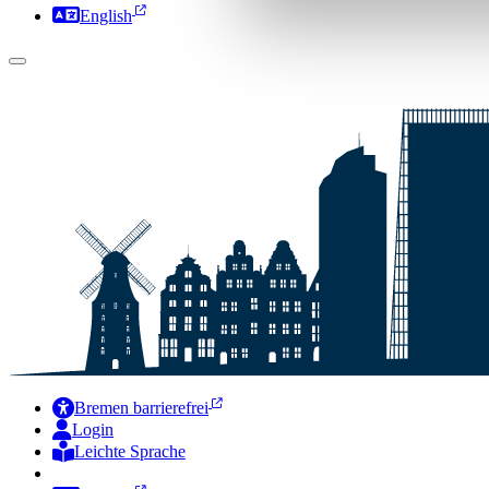
English
Bremen barrierefrei
Login
Leichte Sprache
Zur Deutschen Gebärdensprache