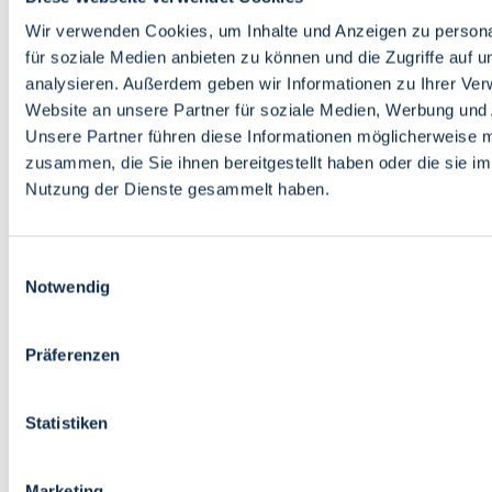
Bildung
Wirtschaft
Wir verwenden Cookies, um Inhalte und Anzeigen zu persona
Wissenschaft
für soziale Medien anbieten zu können und die Zugriffe auf 
Marktplatz
analysieren. Außerdem geben wir Informationen zu Ihrer Ve
Website an unsere Partner für soziale Medien, Werbung und 
Bremen barrierefrei
Login
Unsere Partner führen diese Informationen möglicherweise m
Leichte Sprache
zusammen, die Sie ihnen bereitgestellt haben oder die sie i
Zur Deutschen Gebärdensprache
Nutzung der Dienste gesammelt haben.
English
Einwilligungsauswahl
Notwendig
Präferenzen
Bremen barrierefrei
Login
Statistiken
Leichte Sprache
Zur Deutschen Gebärdensprache
English
Marketing