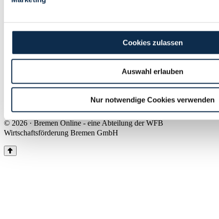
Land Bremen
Instagram
Pinterest
Facebook
Tiktok
Youtube
Impressum & Kontakt
Cookies zulassen
Barrierefreiheit
Produkte & Mediadaten
Presse
Auswahl erlauben
Über uns
Inhaltsübersicht
Nutzungsbedingungen
Nur notwendige Cookies verwenden
Datenschutz
© 2026 · Bremen Online - eine Abteilung der WFB
Wirtschaftsförderung Bremen GmbH