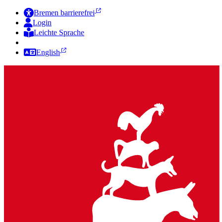
Bremen barrierefrei
Login
Leichte Sprache
Zur Deutschen Gebärdensprache
English