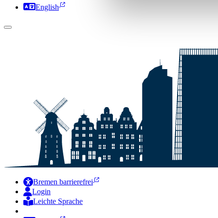
English
Bremen barrierefrei
Login
Leichte Sprache
Zur Deutschen Gebärdensprache