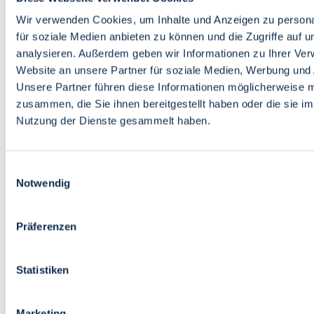
Bildung
Wirtschaft
Wir verwenden Cookies, um Inhalte und Anzeigen zu persona
Wissenschaft
für soziale Medien anbieten zu können und die Zugriffe auf 
Marktplatz
analysieren. Außerdem geben wir Informationen zu Ihrer Ve
Website an unsere Partner für soziale Medien, Werbung und 
Bremen barrierefrei
Login
Unsere Partner führen diese Informationen möglicherweise m
Leichte Sprache
zusammen, die Sie ihnen bereitgestellt haben oder die sie i
Zur Deutschen Gebärdensprache
Nutzung der Dienste gesammelt haben.
English
Einwilligungsauswahl
Notwendig
Präferenzen
Bremen barrierefrei
Login
Statistiken
Leichte Sprache
Zur Deutschen Gebärdensprache
English
Marketing