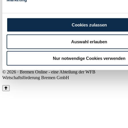
Land Bremen
Instagram
Pinterest
Facebook
Tiktok
Youtube
Impressum & Kontakt
Cookies zulassen
Barrierefreiheit
Produkte & Mediadaten
Presse
Auswahl erlauben
Über uns
Inhaltsübersicht
Nutzungsbedingungen
Nur notwendige Cookies verwenden
Datenschutz
© 2026 · Bremen Online - eine Abteilung der WFB
Wirtschaftsförderung Bremen GmbH