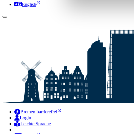
English
Bremen barrierefrei
Login
Leichte Sprache
Zur Deutschen Gebärdensprache