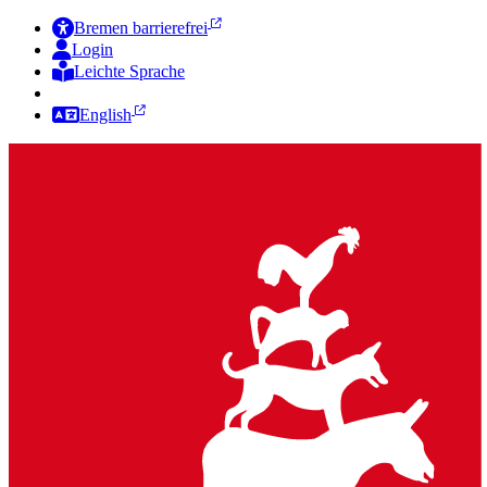
Bremen barrierefrei
Login
Leichte Sprache
Zur Deutschen Gebärdensprache
English