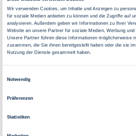
Bildung
Wirtschaft
Wir verwenden Cookies, um Inhalte und Anzeigen zu persona
Wissenschaft
für soziale Medien anbieten zu können und die Zugriffe auf 
Marktplatz
analysieren. Außerdem geben wir Informationen zu Ihrer Ve
Website an unsere Partner für soziale Medien, Werbung und 
Bremen barrierefrei
Login
Unsere Partner führen diese Informationen möglicherweise m
Leichte Sprache
zusammen, die Sie ihnen bereitgestellt haben oder die sie i
Zur Deutschen Gebärdensprache
Nutzung der Dienste gesammelt haben.
English
Einwilligungsauswahl
Notwendig
Präferenzen
Bremen barrierefrei
Login
Statistiken
Leichte Sprache
Zur Deutschen Gebärdensprache
English
Marketing