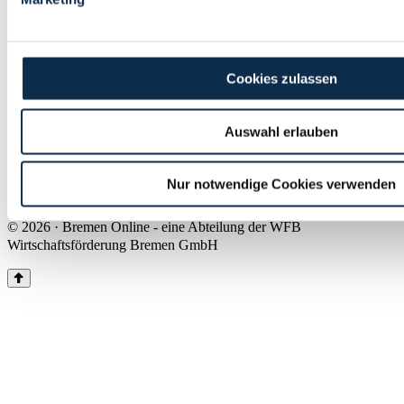
Land Bremen
Instagram
Pinterest
Facebook
Tiktok
Youtube
Impressum & Kontakt
Cookies zulassen
Barrierefreiheit
Produkte & Mediadaten
Presse
Auswahl erlauben
Über uns
Inhaltsübersicht
Nutzungsbedingungen
Nur notwendige Cookies verwenden
Datenschutz
© 2026 · Bremen Online - eine Abteilung der WFB
Wirtschaftsförderung Bremen GmbH